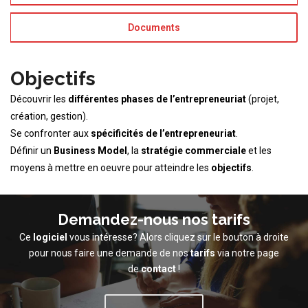
Documents
Objectifs
Découvrir les
différentes phases de l’entrepreneuriat
(projet,
création, gestion).
Se confronter aux
spécificités de l’entrepreneuriat
.
Définir un
Business Model
, la
stratégie commerciale
et les
moyens à mettre en oeuvre pour atteindre les
objectifs
.
Demandez-nous nos tarifs
Ce
logiciel
vous intéresse? Alors cliquez sur le bouton à droite
pour nous faire une demande de nos
tarifs
via notre page
de
contact
!